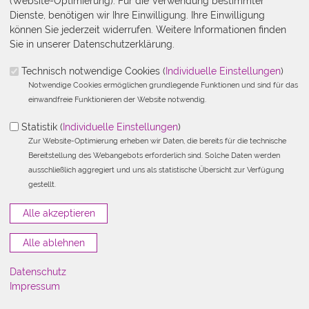
(Website-Optimierung). Für die Verwendung bestimmter
Dienste, benötigen wir Ihre Einwilligung. Ihre Einwilligung
können Sie jederzeit widerrufen. Weitere Informationen finden
© Jonas Makoschey
Sie in unserer Datenschutzerklärung.
Pressefoto 1
P
Technisch notwendige Cookies (
Individuelle Einstellungen
)
Die Verwendung der eingestellten Fotos ist für
redaktionelle
Notwendige Cookies ermöglichen grundlegende Funktionen und sind für das
Verwendung im Rahmen einer Berichterstattung über Dr. Norbert
einwandfreie Funktionieren der Website notwendig.
Röttgen
sowie für CDU-Verbände
grundsätzlich frei
.
Statistik (
Individuelle Einstellungen
)
Hinweis: Bei Verwendung der Fotos ist das Copyright von Steffen
Zur Website-Optimierung erheben wir Daten, die bereits für die technische
Roth, Andreas Chudowski, Tobias Koch
bzw. von
Jonas
Bereitstellung des Webangebots erforderlich sind. Solche Daten werden
Makoschey
anzugeben.
ausschließlich aggregiert und uns als statistische Übersicht zur Verfügung
gestellt.
Pressefotos zum Herunterladen
Pressefoto 1
(10 MB)
Pressefoto 2
(1 MB)
Pressefoto 3
(1 MB)
Pressefoto 4
(1 MB)
Datenschutz
Pressefoto 5
(25 MB)
Impressum
Pressefoto 6
(27 MB)