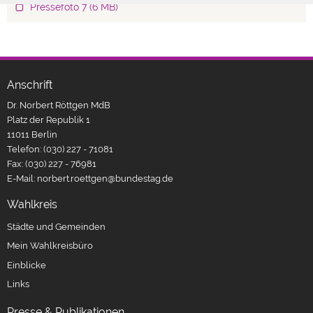
Pressefoto 7
(6 MB)
Fußbereich
Anschrift
Dr. Norbert Röttgen MdB
Platz der Republik 1
11011
Berlin
Telefon:
(030) 227 - 71081
Fax:
(030) 227 - 76981
E-Mail:
norbert.roettgen@bundestag.de
Wahlkreis
Städte und Gemeinden
Mein Wahlkreisbüro
Einblicke
Links
Presse & Publikationen